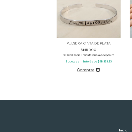
PULSERA CINTA DE PLATA
$145.000
$130.500
con
Transferencia o depósito
3
cuotas sin interés de
$48.333,33
Inicio