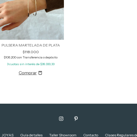
PULSERA MARTELADA DE PLATA
$118.000
$106.200
con
Transferencia o depósito
3
cuotas sin interés de
$39.333,33
JOYAS
Guía de talles
Taller Showroom
Contacto
Clases Regulares de