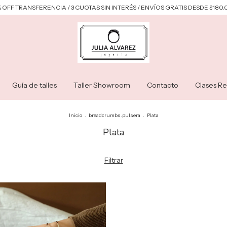
 OFF TRANSFERENCIA / 3 CUOTAS SIN INTERÉS / ENVÍOS GRATIS DESDE $180
Guía de talles
Taller Showroom
Contacto
Clases Re
Inicio
.
breadcrumbs.pulsera
.
Plata
Plata
Filtrar