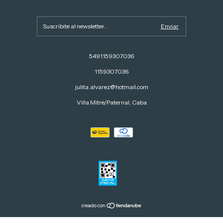
5491159307036
1159307036
julita.alvarez@hotmail.com
Villa Mitre/Paternal, Caba
 2026. Todos los derechos reservados.
Defensa de las y los consumidores. Para reclamos
ingresá