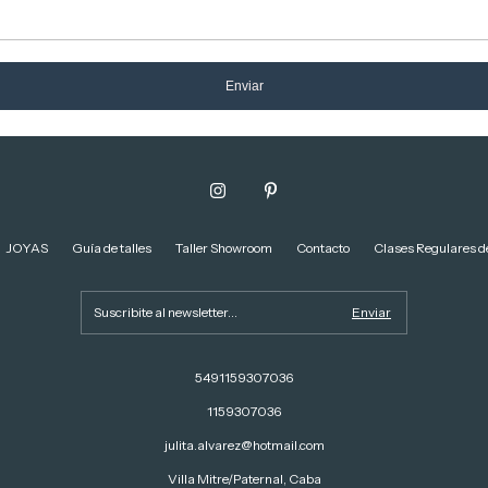
Enviar
JOYAS
Guía de talles
Taller Showroom
Contacto
Clases Regulares de
5491159307036
1159307036
julita.alvarez@hotmail.com
Villa Mitre/Paternal, Caba