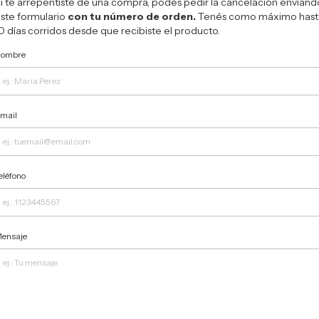
i te arrepentiste de una compra, podés pedir la cancelación enviand
ste formulario
con tu número de orden.
Tenés como máximo hast
0 días corridos desde que recibiste el producto.
ombre
mail
eléfono
ensaje