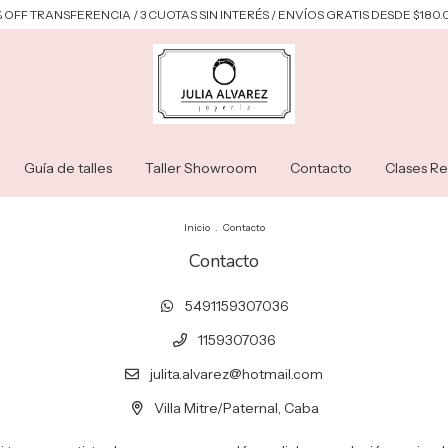
 OFF TRANSFERENCIA / 3 CUOTAS SIN INTERÉS / ENVÍOS GRATIS DESDE $180
Guía de talles
Taller Showroom
Contacto
Clases Re
Inicio
.
Contacto
Contacto
5491159307036
1159307036
julita.alvarez@hotmail.com
Villa Mitre/Paternal, Caba