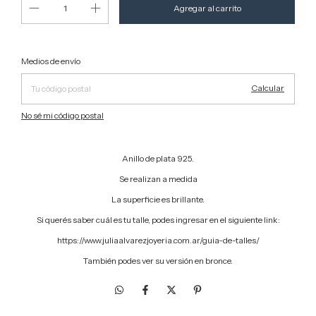
Cambiar CP
Entregas para el CP:
Medios de envío
Calcular
No sé mi código postal
Anillo de plata 925.
Se realizan a medida
La superficie es brillante.
Si querés saber cuál es tu talle, podes ingresar en el siguiente link:
https://www.juliaalvarezjoyeria.com.ar/guia-de-talles/
También podes ver su versión en bronce.