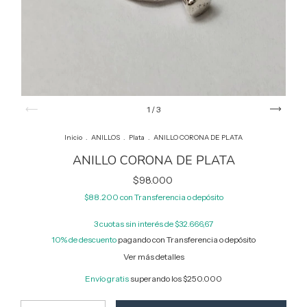
1
/
3
Inicio
.
ANILLOS
.
Plata
.
ANILLO CORONA DE PLATA
ANILLO CORONA DE PLATA
$98.000
$88.200
con
Transferencia o depósito
3
cuotas sin interés de
$32.666,67
10% de descuento
pagando con Transferencia o depósito
Ver más detalles
Envío gratis
superando los
$250.000